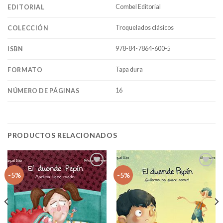
Combel Editorial
EDITORIAL
Troquelados clásicos
COLECCIÓN
978-84-7864-600-5
ISBN
Tapa dura
FORMATO
16
NÚMERO DE PÁGINAS
PRODUCTOS RELACIONADOS
Añadir
Añadir
-5%
-5%
a la
a la
lista
lista
de
de
deseos
deseos