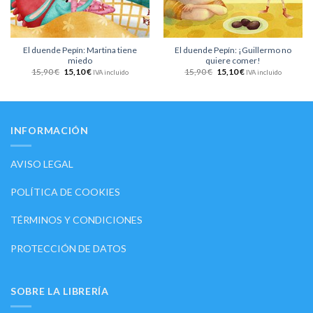
El duende Pepín: Martina tiene
El duende Pepín: ¡Guillermo no
miedo
quiere comer!
15,90
€
15,10
€
15,90
€
15,10
€
IVA incluido
IVA incluido
INFORMACIÓN
AVISO LEGAL
POLÍTICA DE COOKIES
TÉRMINOS Y CONDICIONES
PROTECCIÓN DE DATOS
SOBRE LA LIBRERÍA