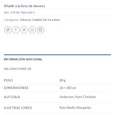
Añadir a la lista de deseos
SKU:
978-84-7864-600-5
Categorías:
Clásicos
,
Combel
,
De 3 a 6 años
INFORMACIÓN ADICIONAL
VALORACIONES (0)
PESO
89 g
DIMENSIONES
26 × 183 cm
Andersen, Hans Christian
AUTOR/A
Ruiz Abello, Margarita
ILUSTRACIONES