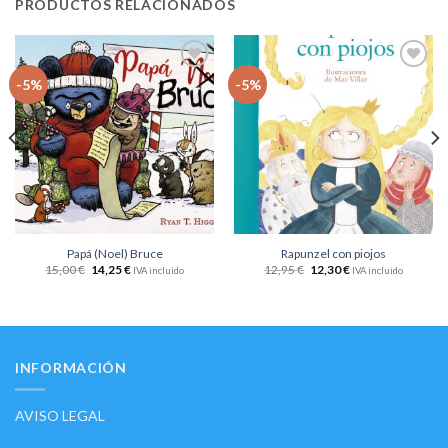
PRODUCTOS RELACIONADOS
Añadir
Añadir
-5%
-5%
a la
a la
lista
lista
de
de
deseos
deseos
Papá (Noel) Bruce
Rapunzel con piojos
15,00
€
14,25
€
12,95
€
12,30
€
IVA incluido
IVA incluido
INFORMACIÓN
AVISO LEGAL