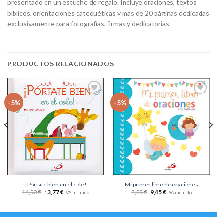
presentado en un estuche de regalo. Incluye oraciones, textos
bíblicos, orientaciones catequéticas y más de 20 páginas dedicadas
exclusivamente para fotografías, firmas y dedicatorias.
PRODUCTOS RELACIONADOS
Añadir
Añadir
-5%
-5%
a la
a la
lista
lista
de
de
deseos
deseos
¡Pórtate bien en el cole!
Mi primer libro de oraciones
14,50
€
13,77
€
9,95
€
9,45
€
IVA incluido
IVA incluido