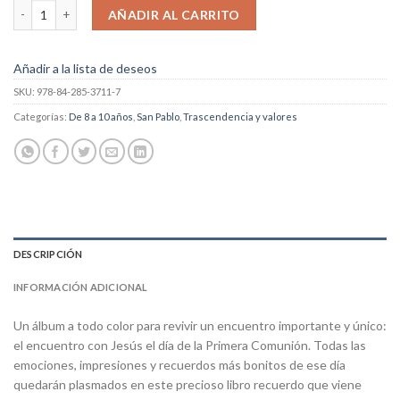
Mi primera comunión cantidad
AÑADIR AL CARRITO
Añadir a la lista de deseos
SKU:
978-84-285-3711-7
Categorías:
De 8 a 10 años
,
San Pablo
,
Trascendencia y valores
DESCRIPCIÓN
INFORMACIÓN ADICIONAL
Un álbum a todo color para revivir un encuentro importante y único:
el encuentro con Jesús el día de la Primera Comunión. Todas las
emociones, impresiones y recuerdos más bonitos de ese día
quedarán plasmados en este precioso libro recuerdo que viene