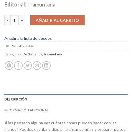
Editorial:
Tramuntana
Mis Manos cantidad
AÑADIR AL CARRITO
Añadir a la lista de deseos
SKU:
9788417303020
Categorías:
De 0 a 3 años
,
Tramuntana
DESCRIPCIÓN
INFORMACIÓN ADICIONAL
¿Has pensado alguna vez cuántas cosas puedes hacer con las
manos? Puedes escribir y dibujar, plantar semillas y preparar platos