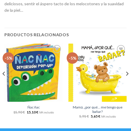
deliciosos, sentir el áspero tacto de los melocotones y la suavidad
de la piel…
PRODUCTOS RELACIONADOS
Añadir
Añadir
-5%
-5%
a la
a la
lista
lista
de
de
deseos
deseos
Mamá, ¿por qué… me tengo que
Ñac ñac
bañar?
15,90
€
15,10
€
IVA incluido
5,95
€
5,65
€
IVA incluido