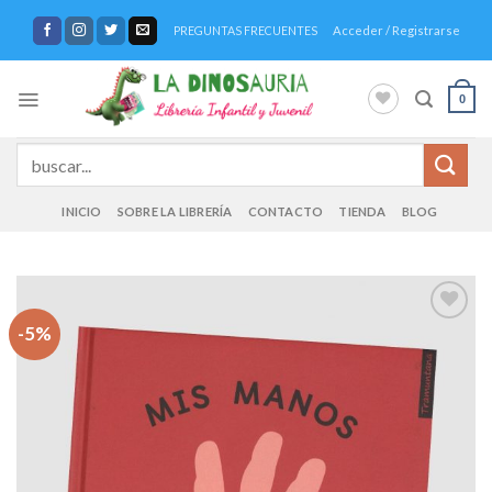
Saltar
Acceder / Registrarse
PREGUNTAS FRECUENTES
al
contenido
0
Buscar
por:
INICIO
SOBRE LA LIBRERÍA
CONTACTO
TIENDA
BLOG
-5%
Añadir
a la
lista de
deseos