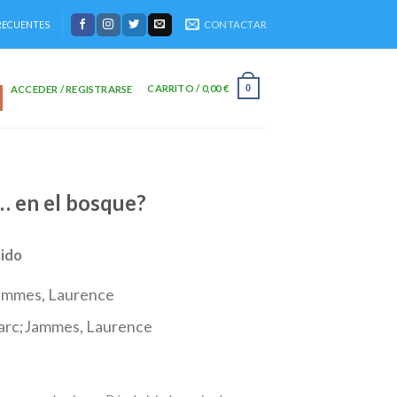
CONTACTAR
RECUENTES
CARRITO /
0,00
€
0
ACCEDER / REGISTRARSE
… en el bosque?
uido
ammes, Laurence
arc;Jammes, Laurence