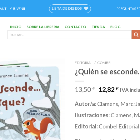
LISTA DE DESEOS
ANTIL Y JUVENIL
PREGUNTAS F
INICIO
SOBRE LA LIBRERÍA
CONTACTO
TIENDA
BLOG
Buscar
por:
EDITORIAL
/
COMBEL
¿Quién se esconde
Añadir
a la
lista de
13,50
€
12,82
€
IVA incl
deseos
Autor/a:
Clamens, Marc;J
Ilustraciones:
Clamens, M
Editorial:
Combel Editorial