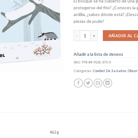
El bosque se ha cubierto de una g
protegerse del frío? ¿Conoces la g
ardilla, ¿sabes dónde está? ¡Des
piezas de puzle!
¿Quién se esconde... en el bosque?
AÑADIR AL C
Añadir a la lista de deseos
SKU:
978-84-9101-373-0
Categorías:
Combel
,
De 3 a 6 años
,
Obser
462 g