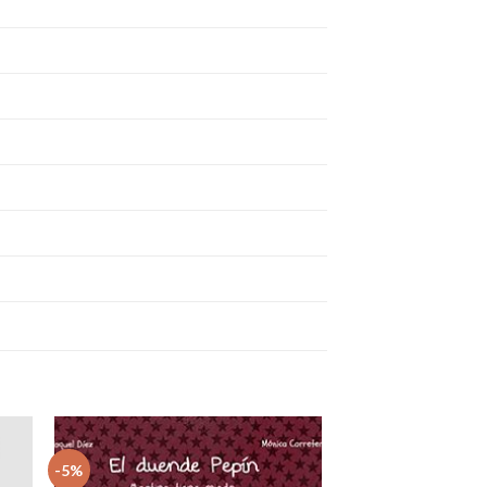
-5%
dir
Añadir
la
a la