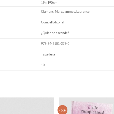
19 × 190 cm
Clamens, Marc;Jammes, Laurence
Combel Editorial
¿Quién se esconde?
978-84-9101-373-0
Tapa dura
10
-5%
Añadir
Aña
a la
a 