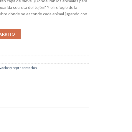
ran capa de nieve. ¿Dónde irán los animales para
uarida secreta del tejón? Y el refugio de la
cubre dónde se esconde cada animal jugando con
 cantidad
ARRITO
vación y representación