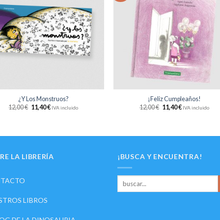
lista
li
de
d
deseos
des
+
¿Y Los Monstruos?
¡Feliz Cumpleaños!
12,00
€
11,40
€
12,00
€
11,40
€
IVA incluido
IVA incluido
RE LA LIBRERÍA
¡BUSCA Y ENCUENTRA!
TACTO
STROS LIBROS
LOG DE LA DINOSAURIA