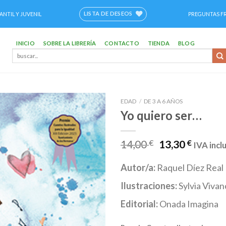
LISTA DE DESEOS
ANTIL Y JUVENIL
PREGUNTAS F
INICIO
SOBRE LA LIBRERÍA
CONTACTO
TIENDA
BLOG
Buscar
por:
EDAD
/
DE 3 A 6 AÑOS
Yo quiero ser…
Añadir
a la
lista de
14,00
€
13,30
€
IVA incl
deseos
Autor/a:
Raquel Díez Real
Ilustraciones:
Sylvia Viva
Editorial:
Onada Imagina