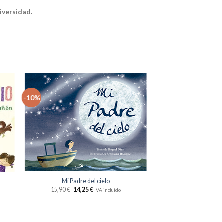
iversidad.
-10%
dir
Añadir
la
a la
sta
lista
e
de
eos
deseos
+
Mi Padre del cielo
15,90
€
14,25
€
IVA incluido