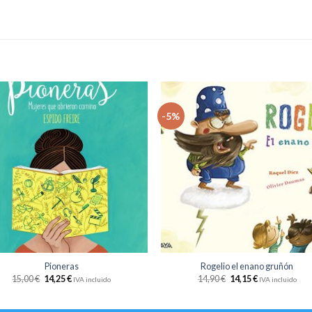
-5%
Añadir
Aña
a la
a 
lista
li
de
d
deseos
des
+
Pioneras
Rogelio el enano gruñón
15,00
€
14,25
€
14,90
€
14,15
€
IVA incluido
IVA incluido