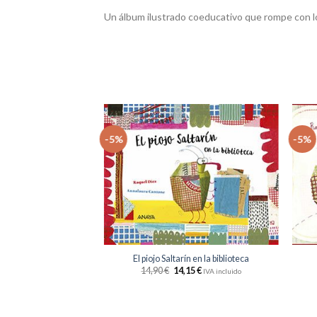
Un álbum ilustrado coeducativo que rompe con l
-5%
-5%
Añadir
Añadir
a la
a la
lista
lista
de
de
deseos
deseos
+
+
El piojo Saltarín en la biblioteca
¡Guillermo no quiere
mer!
14,90
€
14,15
€
IVA incluido
10
€
IVA incluido