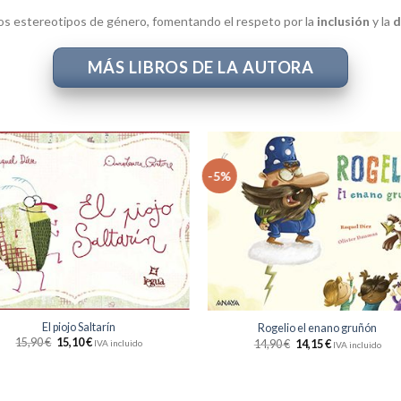
os estereotipos de género, fomentando el respeto por la
inclusión
y la
d
MÁS LIBROS DE LA AUTORA
-5%
Añadir
Aña
a la
a 
lista
li
de
d
deseos
des
+
El piojo Saltarín
Rogelio el enano gruñón
15,90
€
15,10
€
14,90
€
14,15
€
IVA incluido
IVA incluido