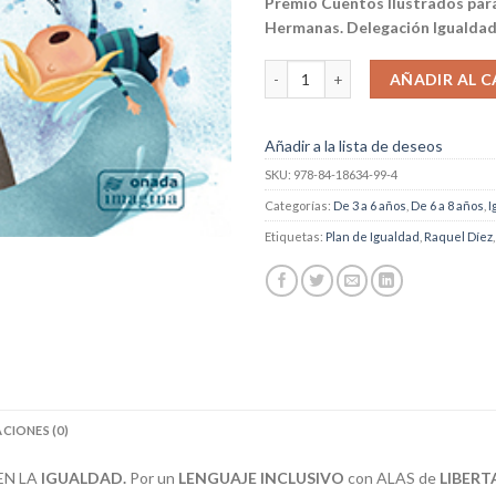
Premio Cuentos Ilustrados para
Hermanas. Delegación Igualdad
Yo quiero ser… cantidad
AÑADIR AL C
Añadir a la lista de deseos
SKU:
978-84-18634-99-4
Categorías:
De 3 a 6 años
,
De 6 a 8 años
,
I
Etiquetas:
Plan de Igualdad
,
Raquel Díez
CIONES (0)
EN LA
IGUALDAD.
Por un
LENGUAJE INCLUSIVO
con ALAS de
LIBERT