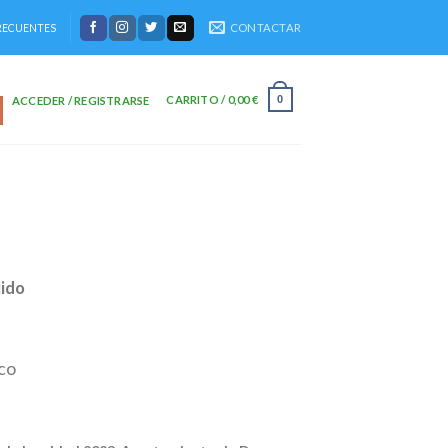
CONTACTAR
RECUENTES
CARRITO /
0,00
€
0
ACCEDER / REGISTRARSE
uido
nco