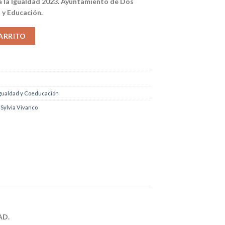
 la Igualdad 2023.
Ayuntamiento de Dos
 y Educación.
ARRITO
gualdad y Coeducación
,
Sylvia Vivanco
AD.