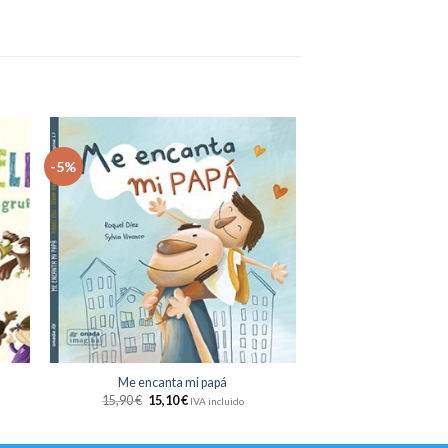
-5%
dir
Añadir
la
a la
sta
lista
e
de
eos
deseos
+
Me encanta mi papá
15,90
€
15,10
€
IVA incluido