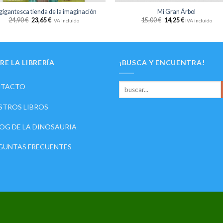
gigantesca tienda de la imaginación
Mi Gran Árbol
24,90
€
23,65
€
15,00
€
14,25
€
IVA incluido
IVA incluido
RE LA LIBRERÍA
¡BUSCA Y ENCUENTRA!
TACTO
STROS LIBROS
LOG DE LA DINOSAURIA
GUNTAS FRECUENTES