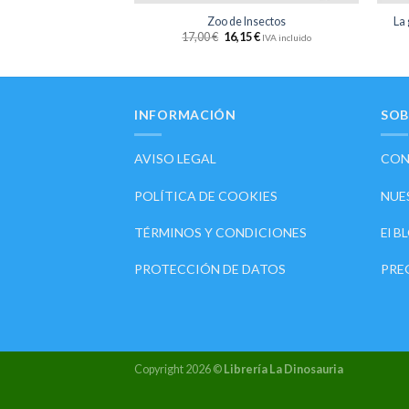
e los cuentos
Zoo de Insectos
La 
95
€
17,00
€
16,15
€
IVA incluido
IVA incluido
INFORMACIÓN
SOB
AVISO LEGAL
CON
POLÍTICA DE COOKIES
NUE
TÉRMINOS Y CONDICIONES
El B
PROTECCIÓN DE DATOS
PRE
Copyright 2026 ©
Librería La Dinosauria