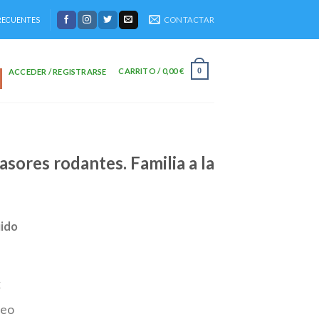
CONTACTAR
RECUENTES
CARRITO /
0,00
€
0
ACCEDER / REGISTRARSE
asores rodantes. Familia a la
uido
x
leo