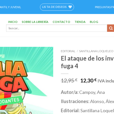
LISTA DE DESEOS
ANTIL Y JUVENIL
PREGUNTAS F
INICIO
SOBRE LA LIBRERÍA
CONTACTO
TIENDA
BLOG
Buscar
por:
EDITORIAL
/
SANTILLANA LOQUELEO
El ataque de los inv
Añadir
fuga 4
a la
lista de
deseos
12,95
€
12,30
€
IVA incl
Autor/a:
Campoy, Ana
Ilustraciones:
Alonso, Ále
Editorial:
Santillana Loque