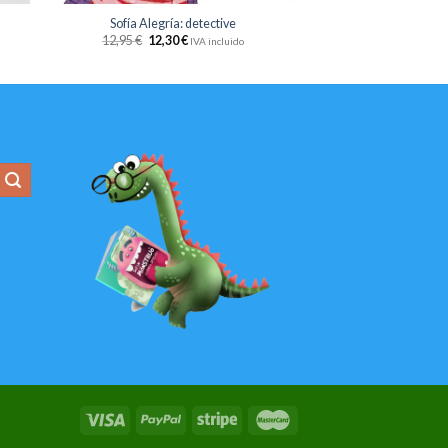
Sofía Alegría: detective
12,95
€
12,30
€
IVA incluido