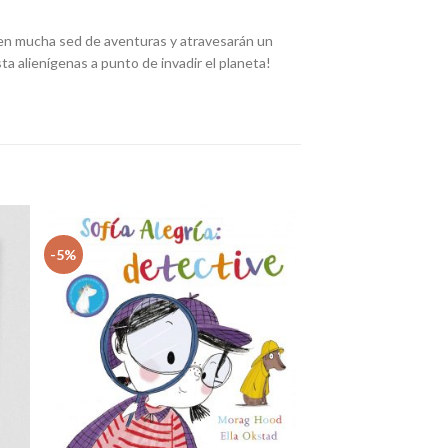
nen mucha sed de aventuras y atravesarán un
ta alienígenas a punto de invadir el planeta!
-5%
dir
Añadir
la
a la
sta
lista
e
de
eos
deseos
+