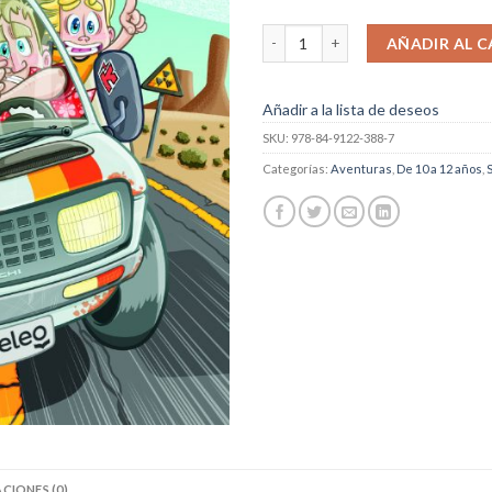
El ataque de los invasores rodantes.
AÑADIR AL C
Añadir a la lista de deseos
SKU:
978-84-9122-388-7
Categorías:
Aventuras
,
De 10 a 12 años
,
CIONES (0)