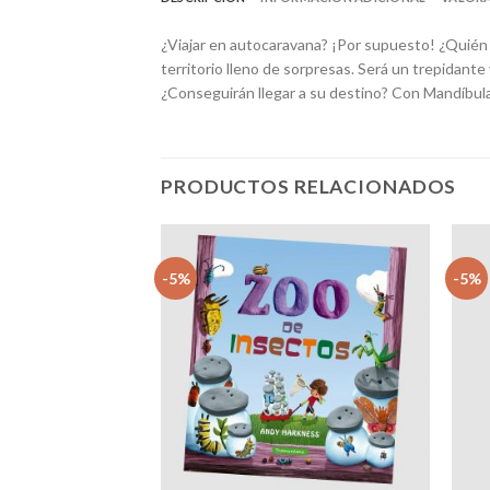
¿Viajar en autocaravana? ¡Por supuesto! ¿Quién 
territorio lleno de sorpresas. Será un trepidante
¿Conseguirán llegar a su destino? Con Mandíbula
PRODUCTOS RELACIONADOS
-5%
-5%
Añadir
Añadir
a la
a la
lista
lista
de
de
deseos
deseos
+
+