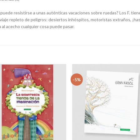
puede resistirse a unas auténticas vacaciones sobre ruedas? Los F. tie
 viaje repleto de peligros: desiertos inhóspitos, motoristas extraños, ¡has
 al acecho cualquier cosa puede pasar.
-5%
Añadir
Aña
a la
a 
lista
li
de
d
deseos
des
+