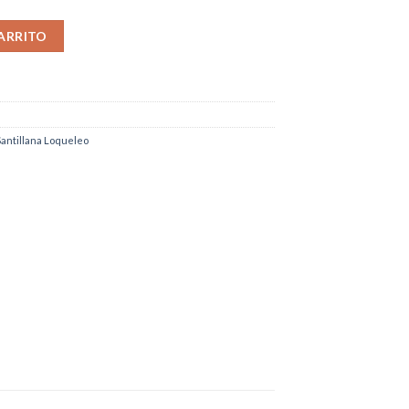
 Familia a la fuga 4 cantidad
ARRITO
Santillana Loqueleo