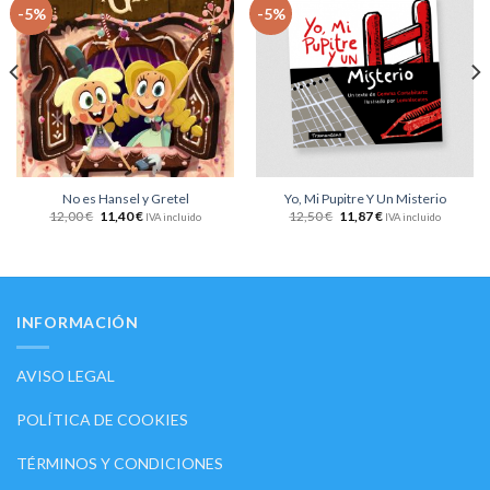
Añadir
Añadir
-5%
-5%
a la
a la
lista
lista
de
de
deseos
deseos
No es Hansel y Gretel
Yo, Mi Pupitre Y Un Misterio
12,00
€
11,40
€
12,50
€
11,87
€
IVA incluido
IVA incluido
INFORMACIÓN
AVISO LEGAL
POLÍTICA DE COOKIES
TÉRMINOS Y CONDICIONES