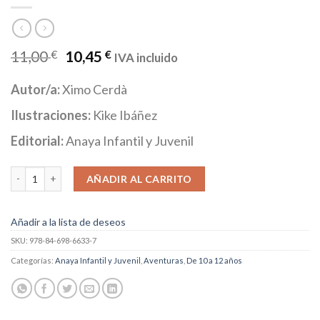
11,00
€
10,45
€
IVA incluido
Autor/a:
Ximo Cerdà
Ilustraciones:
Kike Ibáñez
Editorial:
Anaya Infantil y Juvenil
Escapistas: Un enigmático anuncio cantidad
AÑADIR AL CARRITO
Añadir a la lista de deseos
SKU:
978-84-698-6633-7
Categorías:
Anaya Infantil y Juvenil
,
Aventuras
,
De 10 a 12 años