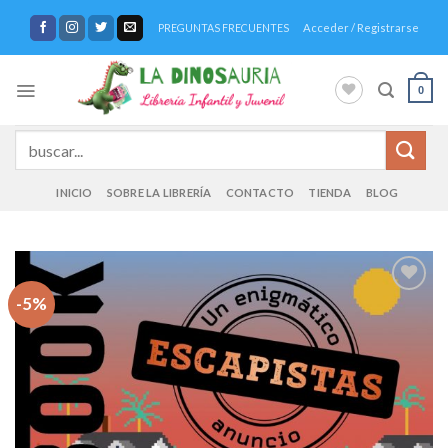
Saltar
Acceder / Registrarse
PREGUNTAS FRECUENTES
al
contenido
0
Buscar
por:
INICIO
SOBRE LA LIBRERÍA
CONTACTO
TIENDA
BLOG
-5%
Añadir
a la
lista de
deseos