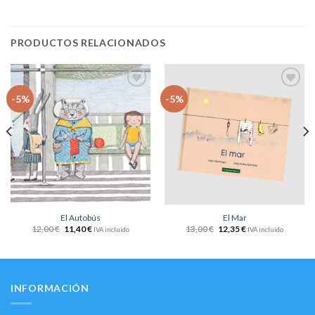
PRODUCTOS RELACIONADOS
Añadir
Añadir
-5%
-5%
a la
a la
lista
lista
de
de
deseos
deseos
El Autobús
El Mar
12,00
€
11,40
€
13,00
€
12,35
€
IVA incluido
IVA incluido
INFORMACIÓN