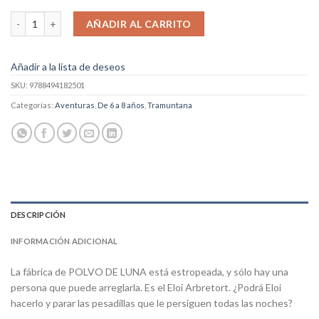
Polvo De Luna cantidad
AÑADIR AL CARRITO
Añadir a la lista de deseos
SKU:
9788494182501
Categorías:
Aventuras
,
De 6 a 8 años
,
Tramuntana
DESCRIPCIÓN
INFORMACIÓN ADICIONAL
La fábrica de POLVO DE LUNA está estropeada, y sólo hay una
persona que puede arreglarla. Es el Eloi Arbretort. ¿Podrá Eloi
hacerlo y parar las pesadillas que le persiguen todas las noches?