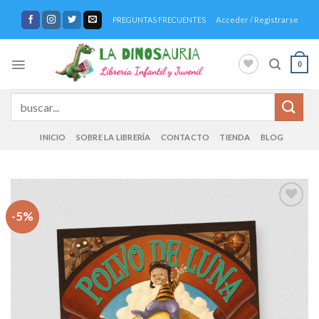
Saltar
Acceder / Registrarse
PREGUNTAS FRECUENTES
al
contenido
0
Buscar
por:
INICIO
SOBRE LA LIBRERÍA
CONTACTO
TIENDA
BLOG
-5%
Añadir
a la
lista de
deseos